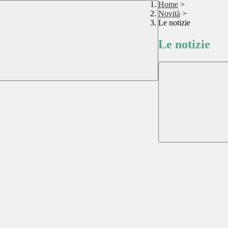
Home
>
Novità
>
Le notizie
Le notizie