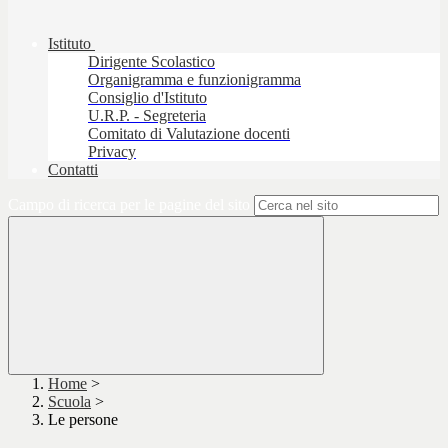
Istituto
Dirigente Scolastico
Organigramma e funzionigramma
Consiglio d'Istituto
U.R.P. - Segreteria
Comitato di Valutazione docenti
Privacy
Contatti
Campo di ricerca per le pagine del sito
Home
>
Scuola
>
Le persone