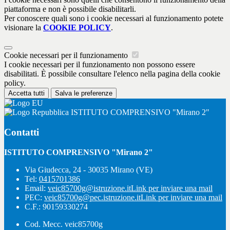
piattaforma e non è possibile disabilitarli.
Per conoscere quali sono i cookie necessari al funzionamento potete
visionare la
COOKIE POLICY
.
Cookie necessari per il funzionamento
I cookie necessari per il funzionamento non possono essere
disabilitati. È possibile consultare l'elenco nella pagina della cookie
policy.
Accetta tutti
Salva le preferenze
ISTITUTO COMPRENSIVO "Mirano 2"
Contatti
ISTITUTO COMPRENSIVO "Mirano 2"
Via Giudecca, 24 - 30035 Mirano (VE)
Tel:
0415701386
Email:
veic85700g@istruzione.it
Link per inviare una mail
PEC:
veic85700g@pec.istruzione.it
Link per inviare una mail
C.F.: 90159330274
Cod. Mecc. veic85700g