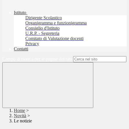
Istituto
Dirigente Scolastico
Organigramma e funzionigramma
Consiglio d'Istituto
U.R.P. - Segreteria
Comitato di Valutazione docenti
Privacy
Contatti
Campo di ricerca per le pagine del sito
Home
>
Novità
>
Le notizie