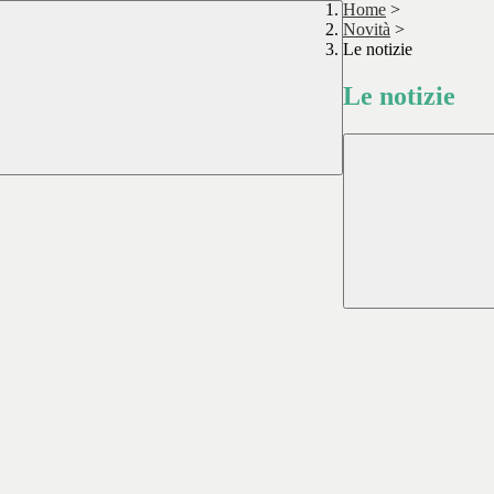
Home
>
Novità
>
Le notizie
Le notizie