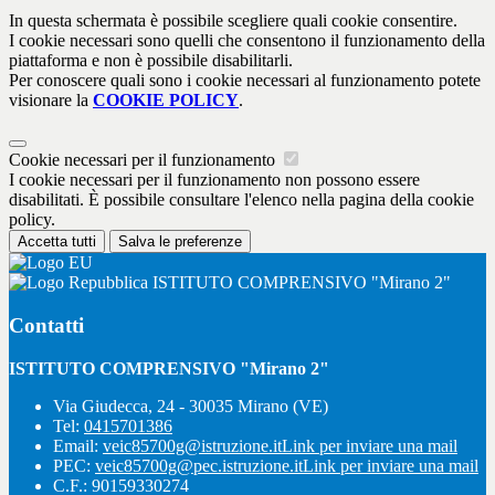
In questa schermata è possibile scegliere quali cookie consentire.
I cookie necessari sono quelli che consentono il funzionamento della
piattaforma e non è possibile disabilitarli.
Per conoscere quali sono i cookie necessari al funzionamento potete
visionare la
COOKIE POLICY
.
Cookie necessari per il funzionamento
I cookie necessari per il funzionamento non possono essere
disabilitati. È possibile consultare l'elenco nella pagina della cookie
policy.
Accetta tutti
Salva le preferenze
ISTITUTO COMPRENSIVO "Mirano 2"
Contatti
ISTITUTO COMPRENSIVO "Mirano 2"
Via Giudecca, 24 - 30035 Mirano (VE)
Tel:
0415701386
Email:
veic85700g@istruzione.it
Link per inviare una mail
PEC:
veic85700g@pec.istruzione.it
Link per inviare una mail
C.F.: 90159330274