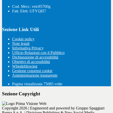
Cod. Mecc. veic85700g
Fatt. Elett. UFYQH7
Sezione Link Utili
Cookie policy
Note legali
Informativa Privacy
Ufficio Relazioni con il Pubblico
Dichiarazione di accessibilità
Obiettivi di accessibilità
Whistleblowing
Gestione consensi cookie
Amministrazione trasparente
Pagina visualizzata
75085
volte
Sezione Copyright
Copyright 2026 | Engineered and powered by Gruppo Spaggiari
Parma S.p.A. | Divisione Publishing & New Social Media