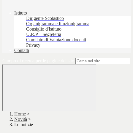
Istituto
Dirigente Scolastico
Organigramma e funzionigramma
Consiglio d'Istituto
U.R.P. - Segreteria
Comitato di Valutazione docenti
Privacy
Contatti
Campo di ricerca per le pagine del sito
Home
>
Novità
>
Le notizie