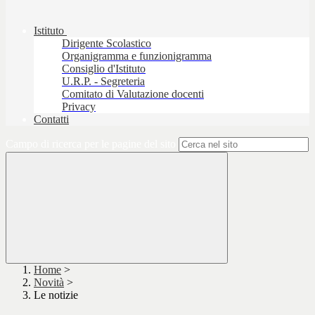
Istituto
Dirigente Scolastico
Organigramma e funzionigramma
Consiglio d'Istituto
U.R.P. - Segreteria
Comitato di Valutazione docenti
Privacy
Contatti
Campo di ricerca per le pagine del sito
Home
>
Novità
>
Le notizie