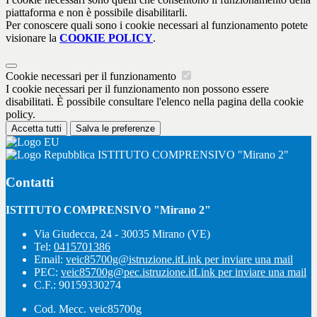
piattaforma e non è possibile disabilitarli.
Per conoscere quali sono i cookie necessari al funzionamento potete
visionare la
COOKIE POLICY
.
Cookie necessari per il funzionamento
I cookie necessari per il funzionamento non possono essere
disabilitati. È possibile consultare l'elenco nella pagina della cookie
policy.
Accetta tutti
Salva le preferenze
ISTITUTO COMPRENSIVO "Mirano 2"
Contatti
ISTITUTO COMPRENSIVO "Mirano 2"
Via Giudecca, 24 - 30035 Mirano (VE)
Tel:
0415701386
Email:
veic85700g@istruzione.it
Link per inviare una mail
PEC:
veic85700g@pec.istruzione.it
Link per inviare una mail
C.F.: 90159330274
Cod. Mecc. veic85700g