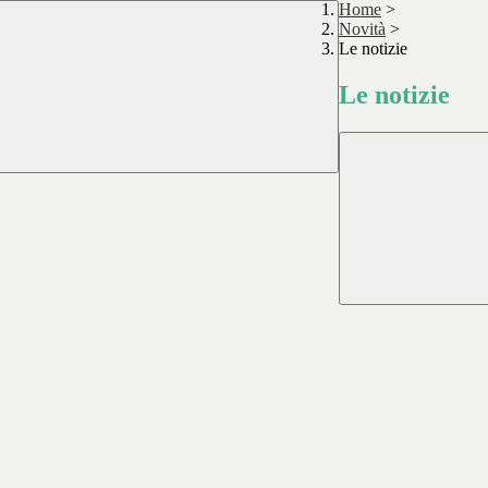
Home
>
Novità
>
Le notizie
Le notizie