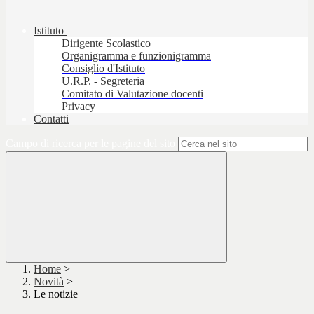
Istituto
Dirigente Scolastico
Organigramma e funzionigramma
Consiglio d'Istituto
U.R.P. - Segreteria
Comitato di Valutazione docenti
Privacy
Contatti
Campo di ricerca per le pagine del sito
Home
>
Novità
>
Le notizie