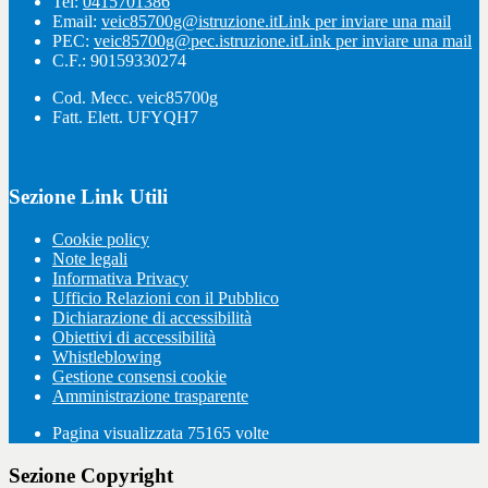
Tel:
0415701386
Email:
veic85700g@istruzione.it
Link per inviare una mail
PEC:
veic85700g@pec.istruzione.it
Link per inviare una mail
C.F.: 90159330274
Cod. Mecc. veic85700g
Fatt. Elett. UFYQH7
Sezione Link Utili
Cookie policy
Note legali
Informativa Privacy
Ufficio Relazioni con il Pubblico
Dichiarazione di accessibilità
Obiettivi di accessibilità
Whistleblowing
Gestione consensi cookie
Amministrazione trasparente
Pagina visualizzata
75165
volte
Sezione Copyright