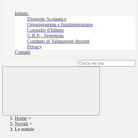
Istituto
Dirigente Scolastico
Organigramma e funzionigramma
Consiglio d'Istituto
U.R.P. - Segreteria
Comitato di Valutazione docenti
Privacy
Contatti
Campo di ricerca per le pagine del sito
Home
>
Novità
>
Le notizie