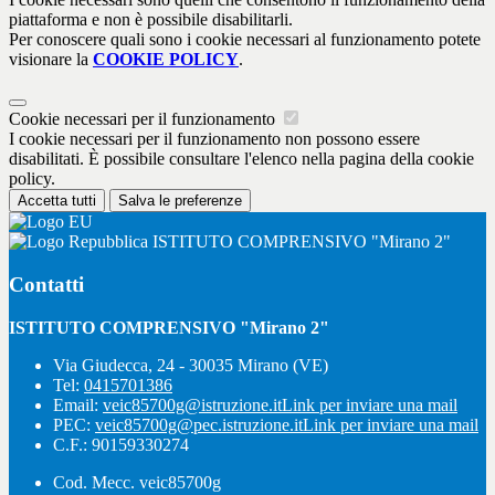
piattaforma e non è possibile disabilitarli.
Per conoscere quali sono i cookie necessari al funzionamento potete
visionare la
COOKIE POLICY
.
Cookie necessari per il funzionamento
I cookie necessari per il funzionamento non possono essere
disabilitati. È possibile consultare l'elenco nella pagina della cookie
policy.
Accetta tutti
Salva le preferenze
ISTITUTO COMPRENSIVO "Mirano 2"
Contatti
ISTITUTO COMPRENSIVO "Mirano 2"
Via Giudecca, 24 - 30035 Mirano (VE)
Tel:
0415701386
Email:
veic85700g@istruzione.it
Link per inviare una mail
PEC:
veic85700g@pec.istruzione.it
Link per inviare una mail
C.F.: 90159330274
Cod. Mecc. veic85700g