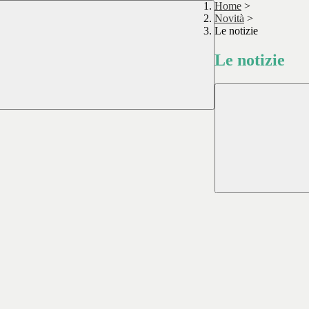
Home
>
Novità
>
Le notizie
Le notizie