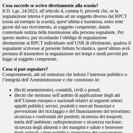
Cosa succede se scrivo direttamente alla scuola?
Il D. Lgs. 24/2023, all’articolo 4, comma 6, prevede che, se la
segnalazione interna è presentata ad un soggetto diverso dal RPCT
(ossia ad esempio la scuola), quest’ultima è trasmessa, entro sette
giorni dal suo ricevimento, al soggetto competente, dando
contestuale notizia della trasmissione alla persona segnalante. Per
questo motivo, pur ricordando l’obbligo di segnalazione
direttamente al RPCT individuato nell’USR di riferimento, qualora il
segnalante scrivesse al presente Istituto Scolastico, quest’ultimo avrà
premura di trasmettere la segnalazione nei tempi e modi previsti per
legge al soggetto competente.
Cosa si può segnalare?
Comportamenti, atti od omissioni che ledono l’interesse pubblico o
l’integrità dell’Amministrazione e che consistono in:
illeciti amministrativi, contabili, civili o penali;
illeciti che rientrano nell’ambito di applicazione degli atti
dell’Unione europea o nazionali relativi ai seguenti settori:
appalti pubblici; servizi, prodotti e mercati finanziari e
prevenzione del riciclaggio e del finanziamento del terrorismo;
sicurezza e conformità dei prodotti; sicurezza dei trasporti;
tutela dell’ambiente; radioprotezione e sicurezza nucleare;
sicurezza degli alimenti e dei mangimi e salute e benessere
degli animali; salute pubblica; protezione dei consumatori;