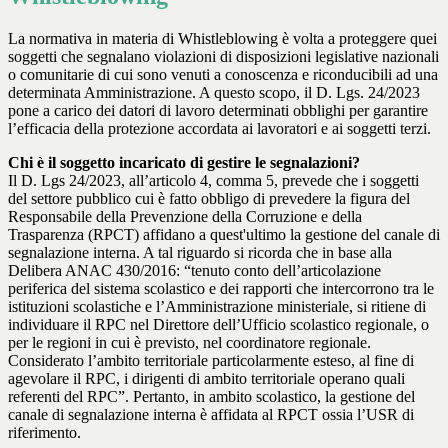
La normativa in materia di Whistleblowing è volta a proteggere quei
soggetti che segnalano violazioni di disposizioni legislative nazionali
o comunitarie di cui sono venuti a conoscenza e riconducibili ad una
determinata Amministrazione. A questo scopo, il D. Lgs. 24/2023
pone a carico dei datori di lavoro determinati obblighi per garantire
l’efficacia della protezione accordata ai lavoratori e ai soggetti terzi.
Chi è il soggetto incaricato di gestire le segnalazioni?
Il D. Lgs 24/2023, all’articolo 4, comma 5, prevede che i soggetti
del settore pubblico cui è fatto obbligo di prevedere la figura del
Responsabile della Prevenzione della Corruzione e della
Trasparenza (RPCT) affidano a quest'ultimo la gestione del canale di
segnalazione interna. A tal riguardo si ricorda che in base alla
Delibera ANAC 430/2016: “tenuto conto dell’articolazione
periferica del sistema scolastico e dei rapporti che intercorrono tra le
istituzioni scolastiche e l’Amministrazione ministeriale, si ritiene di
individuare il RPC nel Direttore dell’Ufficio scolastico regionale, o
per le regioni in cui è previsto, nel coordinatore regionale.
Considerato l’ambito territoriale particolarmente esteso, al fine di
agevolare il RPC, i dirigenti di ambito territoriale operano quali
referenti del RPC”. Pertanto, in ambito scolastico, la gestione del
canale di segnalazione interna è affidata al RPCT ossia l’USR di
riferimento.