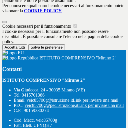
piattaforma e non è possibile disabilitarli.
Per conoscere quali sono i cookie necessari al funzionamento potete
visionare la
COOKIE POLICY
.
Cookie necessari per il funzionamento
I cookie necessari per il funzionamento non possono essere
disabilitati. È possibile consultare l'elenco nella pagina della cookie
policy.
Accetta tutti
Salva le preferenze
ISTITUTO COMPRENSIVO "Mirano 2"
Contatti
ISTITUTO COMPRENSIVO "Mirano 2"
Via Giudecca, 24 - 30035 Mirano (VE)
Tel:
0415701386
Email:
veic85700g@istruzione.it
Link per inviare una mail
PEC:
veic85700g@pec.istruzione.it
Link per inviare una mail
C.F.: 90159330274
Cod. Mecc. veic85700g
Fatt. Elett. UFYQH7