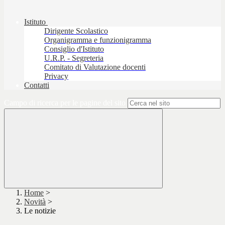
Istituto
Dirigente Scolastico
Organigramma e funzionigramma
Consiglio d'Istituto
U.R.P. - Segreteria
Comitato di Valutazione docenti
Privacy
Contatti
Campo di ricerca per le pagine del sito
Home
>
Novità
>
Le notizie