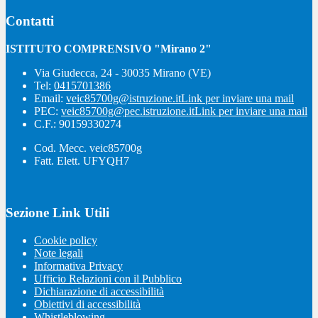
Contatti
ISTITUTO COMPRENSIVO "Mirano 2"
Via Giudecca, 24 - 30035 Mirano (VE)
Tel:
0415701386
Email:
veic85700g@istruzione.it
Link per inviare una mail
PEC:
veic85700g@pec.istruzione.it
Link per inviare una mail
C.F.: 90159330274
Cod. Mecc. veic85700g
Fatt. Elett. UFYQH7
Sezione Link Utili
Cookie policy
Note legali
Informativa Privacy
Ufficio Relazioni con il Pubblico
Dichiarazione di accessibilità
Obiettivi di accessibilità
Whistleblowing