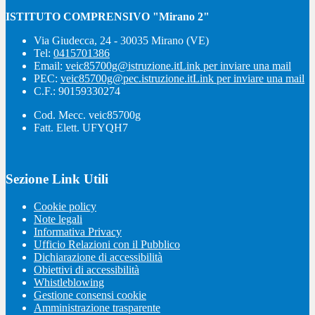
ISTITUTO COMPRENSIVO "Mirano 2"
Via Giudecca, 24 - 30035 Mirano (VE)
Tel:
0415701386
Email:
veic85700g@istruzione.it
Link per inviare una mail
PEC:
veic85700g@pec.istruzione.it
Link per inviare una mail
C.F.: 90159330274
Cod. Mecc. veic85700g
Fatt. Elett. UFYQH7
Sezione Link Utili
Cookie policy
Note legali
Informativa Privacy
Ufficio Relazioni con il Pubblico
Dichiarazione di accessibilità
Obiettivi di accessibilità
Whistleblowing
Gestione consensi cookie
Amministrazione trasparente