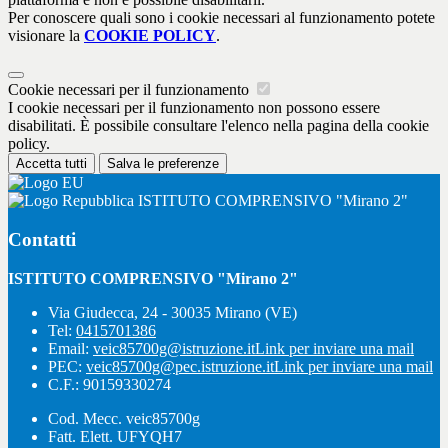
Per conoscere quali sono i cookie necessari al funzionamento potete
visionare la
COOKIE POLICY
.
Cookie necessari per il funzionamento
I cookie necessari per il funzionamento non possono essere
disabilitati. È possibile consultare l'elenco nella pagina della cookie
policy.
Accetta tutti
Salva le preferenze
ISTITUTO COMPRENSIVO "Mirano 2"
Contatti
ISTITUTO COMPRENSIVO "Mirano 2"
Via Giudecca, 24 - 30035 Mirano (VE)
Tel:
0415701386
Email:
veic85700g@istruzione.it
Link per inviare una mail
PEC:
veic85700g@pec.istruzione.it
Link per inviare una mail
C.F.: 90159330274
Cod. Mecc. veic85700g
Fatt. Elett. UFYQH7