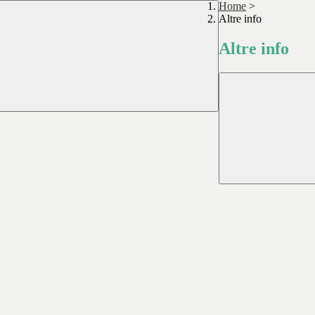
Home
>
Altre info
Altre info