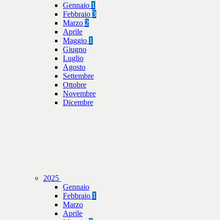
Gennaio
1
Febbraio
3
Marzo
2
Aprile
Maggio
1
Giugno
Luglio
Agosto
Settembre
Ottobre
Novembre
Dicembre
2025
Gennaio
Febbraio
1
Marzo
Aprile