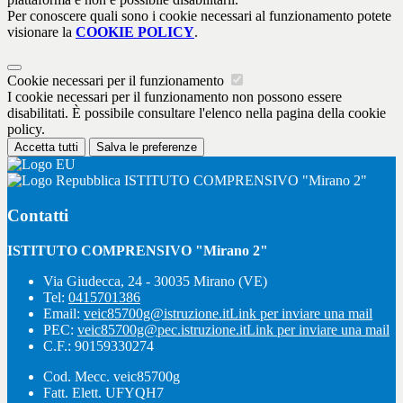
Per conoscere quali sono i cookie necessari al funzionamento potete
visionare la
COOKIE POLICY
.
Cookie necessari per il funzionamento
I cookie necessari per il funzionamento non possono essere
disabilitati. È possibile consultare l'elenco nella pagina della cookie
policy.
Accetta tutti
Salva le preferenze
ISTITUTO COMPRENSIVO "Mirano 2"
Contatti
ISTITUTO COMPRENSIVO "Mirano 2"
Via Giudecca, 24 - 30035 Mirano (VE)
Tel:
0415701386
Email:
veic85700g@istruzione.it
Link per inviare una mail
PEC:
veic85700g@pec.istruzione.it
Link per inviare una mail
C.F.: 90159330274
Cod. Mecc. veic85700g
Fatt. Elett. UFYQH7