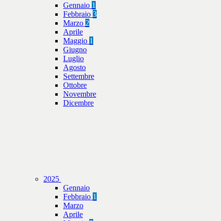
Gennaio
1
Febbraio
3
Marzo
2
Aprile
Maggio
1
Giugno
Luglio
Agosto
Settembre
Ottobre
Novembre
Dicembre
2025
Gennaio
Febbraio
1
Marzo
Aprile