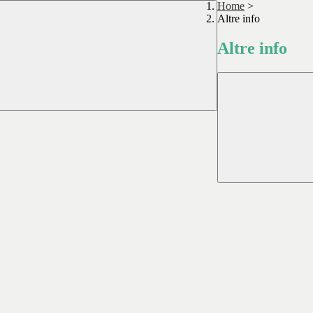
Home
>
Altre info
Altre info