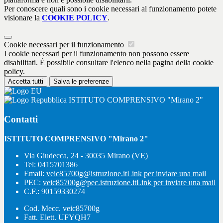
Per conoscere quali sono i cookie necessari al funzionamento potete
visionare la
COOKIE POLICY
.
Cookie necessari per il funzionamento
I cookie necessari per il funzionamento non possono essere
disabilitati. È possibile consultare l'elenco nella pagina della cookie
policy.
Accetta tutti
Salva le preferenze
ISTITUTO COMPRENSIVO "Mirano 2"
Contatti
ISTITUTO COMPRENSIVO "Mirano 2"
Via Giudecca, 24 - 30035 Mirano (VE)
Tel:
0415701386
Email:
veic85700g@istruzione.it
Link per inviare una mail
PEC:
veic85700g@pec.istruzione.it
Link per inviare una mail
C.F.: 90159330274
Cod. Mecc. veic85700g
Fatt. Elett. UFYQH7