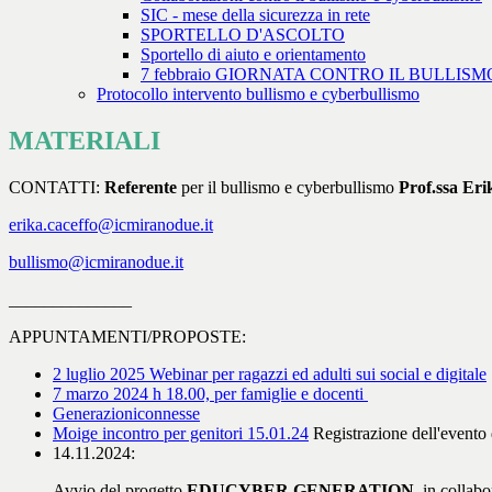
SIC - mese della sicurezza in rete
SPORTELLO D'ASCOLTO
Sportello di aiuto e orientamento
7 febbraio GIORNATA CONTRO IL BULLISM
Protocollo intervento bullismo e cyberbullismo
MATERIALI
CONTATTI:
Referente
per il bullismo e cyberbullismo
Prof.ssa Eri
erika.caceffo@icmiranodue.it
bullismo@icmiranodue.it
______________
APPUNTAMENTI/PROPOSTE:
2 luglio 2025 Webinar per ragazzi ed adulti sui social e digitale
7 marzo 2024 h 18.00, per famiglie e docenti
Generazioniconnesse
Moige incontro per genitori 15.01.24
Registrazione dell'evento
14.11.2024:
Avvio del progetto
EDUCYBER GENERATION
, in collab