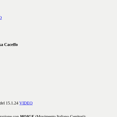
O
ka Caceffo
 del 15.1.24
VIDEO
orazione con
MOIGE
(Movimento Italiano Genitori):