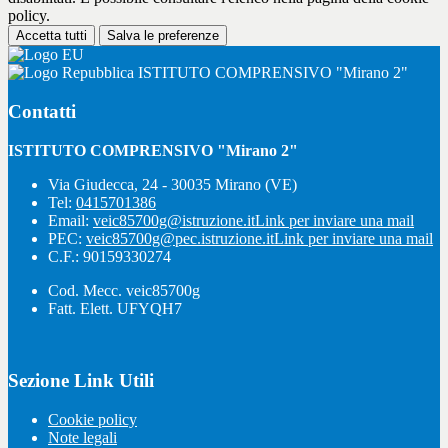
policy.
Accetta tutti
Salva le preferenze
ISTITUTO COMPRENSIVO "Mirano 2"
Contatti
ISTITUTO COMPRENSIVO "Mirano 2"
Via Giudecca, 24 - 30035 Mirano (VE)
Tel:
0415701386
Email:
veic85700g@istruzione.it
Link per inviare una mail
PEC:
veic85700g@pec.istruzione.it
Link per inviare una mail
C.F.: 90159330274
Cod. Mecc. veic85700g
Fatt. Elett. UFYQH7
Sezione Link Utili
Cookie policy
Note legali