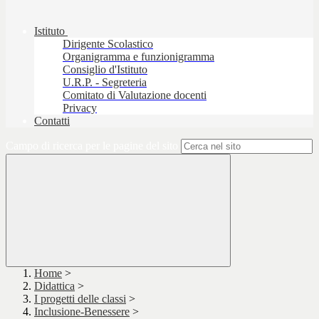
Istituto
Dirigente Scolastico
Organigramma e funzionigramma
Consiglio d'Istituto
U.R.P. - Segreteria
Comitato di Valutazione docenti
Privacy
Contatti
Campo di ricerca per le pagine del sito
Home
>
Didattica
>
I progetti delle classi
>
Inclusione-Benessere
>