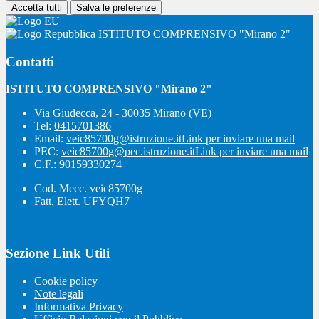
Accetta tutti
Salva le preferenze
ISTITUTO COMPRENSIVO "Mirano 2"
Contatti
ISTITUTO COMPRENSIVO "Mirano 2"
Via Giudecca, 24 - 30035 Mirano (VE)
Tel:
0415701386
Email:
veic85700g@istruzione.it
Link per inviare una mail
PEC:
veic85700g@pec.istruzione.it
Link per inviare una mail
C.F.: 90159330274
Cod. Mecc. veic85700g
Fatt. Elett. UFYQH7
Sezione Link Utili
Cookie policy
Note legali
Informativa Privacy