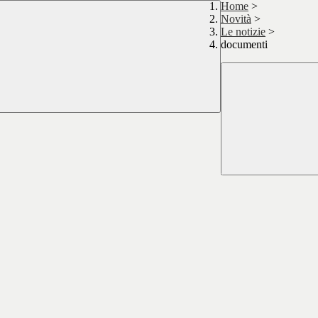
Home
>
Novità
>
Le notizie
>
documenti