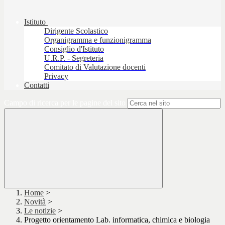
Istituto
Dirigente Scolastico
Organigramma e funzionigramma
Consiglio d'Istituto
U.R.P. - Segreteria
Comitato di Valutazione docenti
Privacy
Contatti
Campo di ricerca per le pagine del sito
Home
>
Novità
>
Le notizie
>
Progetto orientamento Lab. informatica, chimica e biologia