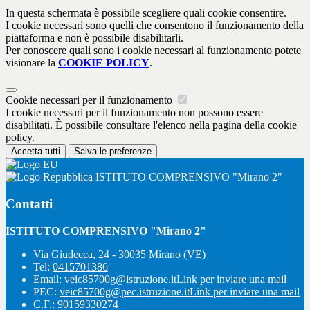
In questa schermata è possibile scegliere quali cookie consentire.
I cookie necessari sono quelli che consentono il funzionamento della
piattaforma e non è possibile disabilitarli.
Per conoscere quali sono i cookie necessari al funzionamento potete
visionare la
COOKIE POLICY
.
Cookie necessari per il funzionamento
I cookie necessari per il funzionamento non possono essere
disabilitati. È possibile consultare l'elenco nella pagina della cookie
policy.
Accetta tutti
Salva le preferenze
ISTITUTO COMPRENSIVO "Mirano 2"
Contatti
ISTITUTO COMPRENSIVO "Mirano 2"
Via Giudecca, 24 - 30035 Mirano (VE)
Tel:
0415701386
Email:
veic85700g@istruzione.it
Link per inviare una mail
PEC:
veic85700g@pec.istruzione.it
Link per inviare una mail
C.F.: 90159330274