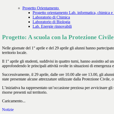
Progetto Orientamento
Progetto orientamento Lab. informatica, chimica e 
Laboratorio di Chimica
Laboratorio di Biologia
Lab. Energie rinnovabili
Progetto: A scuola con la Protezione Civile
Nelle giornate del 1° aprile e del 29 aprile gli alunni hanno partecipat
territorio locale.
Il 1° aprile gli studenti, suddivisi in quattro turni, hanno assistito ad 
approfondendo le principali attività svolte in situazioni di emergenza 
Successivamente, il 29 aprile, dalle ore 10.00 alle ore 13.00, gli alunn
state presentate alcune attrezzature utilizzate dalla Protezione Civile,
L’iniziativa ha rappresentato un’occasione preziosa per avvicinare gli
risorse presenti sul territorio.
Caricamento...
Notizie