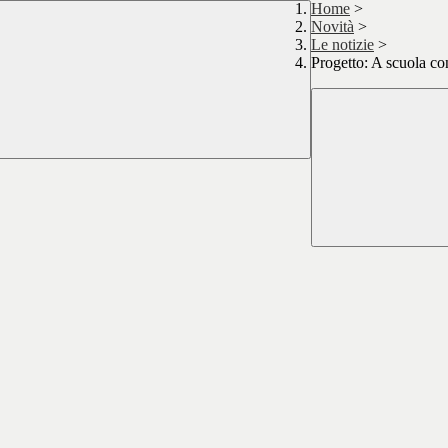
Home
>
Novità
>
Le notizie
>
Progetto: A scuola co