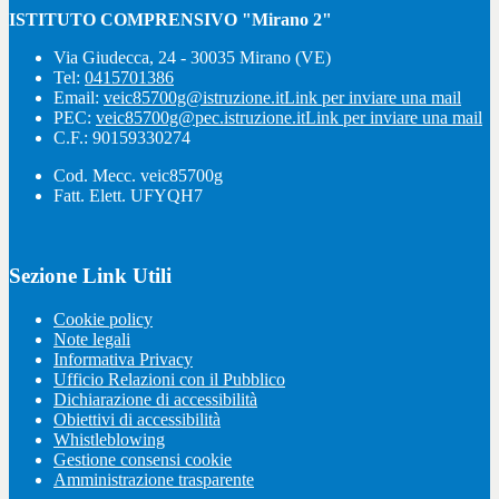
ISTITUTO COMPRENSIVO "Mirano 2"
Via Giudecca, 24 - 30035 Mirano (VE)
Tel:
0415701386
Email:
veic85700g@istruzione.it
Link per inviare una mail
PEC:
veic85700g@pec.istruzione.it
Link per inviare una mail
C.F.: 90159330274
Cod. Mecc. veic85700g
Fatt. Elett. UFYQH7
Sezione Link Utili
Cookie policy
Note legali
Informativa Privacy
Ufficio Relazioni con il Pubblico
Dichiarazione di accessibilità
Obiettivi di accessibilità
Whistleblowing
Gestione consensi cookie
Amministrazione trasparente