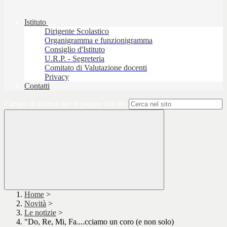
Istituto
Dirigente Scolastico
Organigramma e funzionigramma
Consiglio d'Istituto
U.R.P. - Segreteria
Comitato di Valutazione docenti
Privacy
Contatti
Campo di ricerca per le pagine del sito
Home
>
Novità
>
Le notizie
>
"Do, Re, Mi, Fa....cciamo un coro (e non solo)