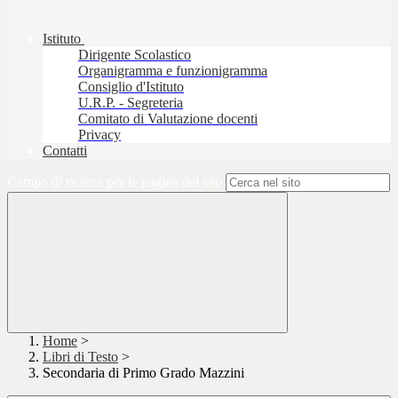
Istituto
Dirigente Scolastico
Organigramma e funzionigramma
Consiglio d'Istituto
U.R.P. - Segreteria
Comitato di Valutazione docenti
Privacy
Contatti
Campo di ricerca per le pagine del sito
Home
>
Libri di Testo
>
Secondaria di Primo Grado Mazzini