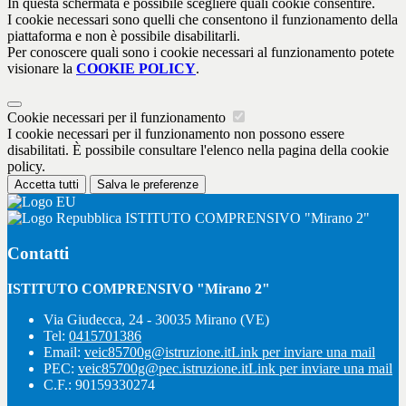
In questa schermata è possibile scegliere quali cookie consentire.
I cookie necessari sono quelli che consentono il funzionamento della
piattaforma e non è possibile disabilitarli.
Per conoscere quali sono i cookie necessari al funzionamento potete
visionare la
COOKIE POLICY
.
Cookie necessari per il funzionamento
I cookie necessari per il funzionamento non possono essere
disabilitati. È possibile consultare l'elenco nella pagina della cookie
policy.
Accetta tutti
Salva le preferenze
ISTITUTO COMPRENSIVO "Mirano 2"
Contatti
ISTITUTO COMPRENSIVO "Mirano 2"
Via Giudecca, 24 - 30035 Mirano (VE)
Tel:
0415701386
Email:
veic85700g@istruzione.it
Link per inviare una mail
PEC:
veic85700g@pec.istruzione.it
Link per inviare una mail
C.F.: 90159330274