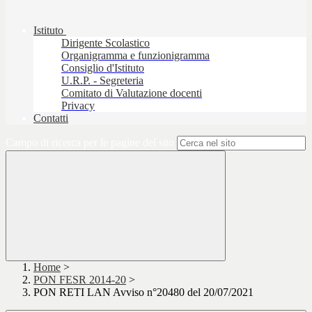
Istituto
Dirigente Scolastico
Organigramma e funzionigramma
Consiglio d'Istituto
U.R.P. - Segreteria
Comitato di Valutazione docenti
Privacy
Contatti
Campo di ricerca per le pagine del sito
Home
>
PON FESR 2014-20
>
PON RETI LAN Avviso n°20480 del 20/07/2021