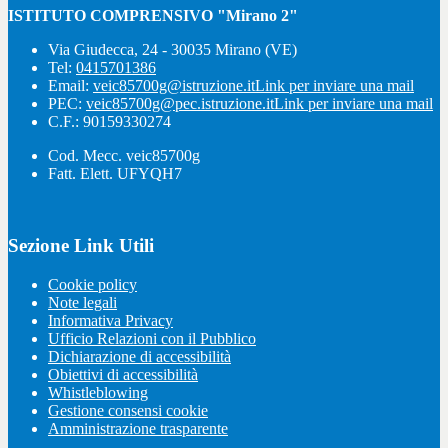
ISTITUTO COMPRENSIVO "Mirano 2"
Via Giudecca, 24 - 30035 Mirano (VE)
Tel:
0415701386
Email:
veic85700g@istruzione.it
Link per inviare una mail
PEC:
veic85700g@pec.istruzione.it
Link per inviare una mail
C.F.: 90159330274
Cod. Mecc. veic85700g
Fatt. Elett. UFYQH7
Sezione Link Utili
Cookie policy
Note legali
Informativa Privacy
Ufficio Relazioni con il Pubblico
Dichiarazione di accessibilità
Obiettivi di accessibilità
Whistleblowing
Gestione consensi cookie
Amministrazione trasparente