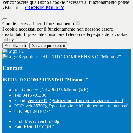
Per conoscere quali sono i cookie necessari al funzionamento potete
visionare la
COOKIE POLICY
.
Cookie necessari per il funzionamento
I cookie necessari per il funzionamento non possono essere
disabilitati. È possibile consultare l'elenco nella pagina della cookie
policy.
Accetta tutti
Salva le preferenze
ISTITUTO COMPRENSIVO "Mirano 2"
Contatti
ISTITUTO COMPRENSIVO "Mirano 2"
Via Giudecca, 24 - 30035 Mirano (VE)
Tel:
0415701386
Email:
veic85700g@istruzione.it
Link per inviare una mail
PEC:
veic85700g@pec.istruzione.it
Link per inviare una mail
C.F.: 90159330274
Cod. Mecc. veic85700g
Fatt. Elett. UFYQH7