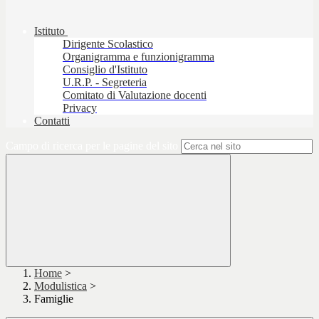
Istituto
Dirigente Scolastico
Organigramma e funzionigramma
Consiglio d'Istituto
U.R.P. - Segreteria
Comitato di Valutazione docenti
Privacy
Contatti
Campo di ricerca per le pagine del sito
Home
>
Modulistica
>
Famiglie