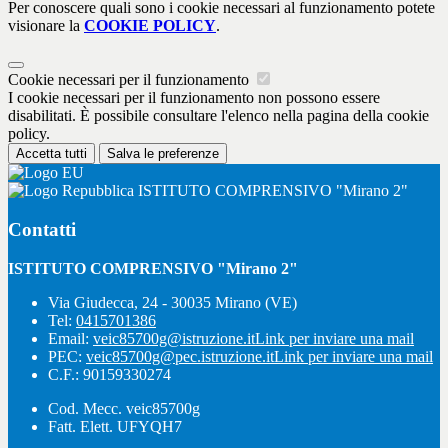
Per conoscere quali sono i cookie necessari al funzionamento potete
visionare la
COOKIE POLICY
.
Cookie necessari per il funzionamento
I cookie necessari per il funzionamento non possono essere
disabilitati. È possibile consultare l'elenco nella pagina della cookie
policy.
Accetta tutti
Salva le preferenze
ISTITUTO COMPRENSIVO "Mirano 2"
Contatti
ISTITUTO COMPRENSIVO "Mirano 2"
Via Giudecca, 24 - 30035 Mirano (VE)
Tel:
0415701386
Email:
veic85700g@istruzione.it
Link per inviare una mail
PEC:
veic85700g@pec.istruzione.it
Link per inviare una mail
C.F.: 90159330274
Cod. Mecc. veic85700g
Fatt. Elett. UFYQH7