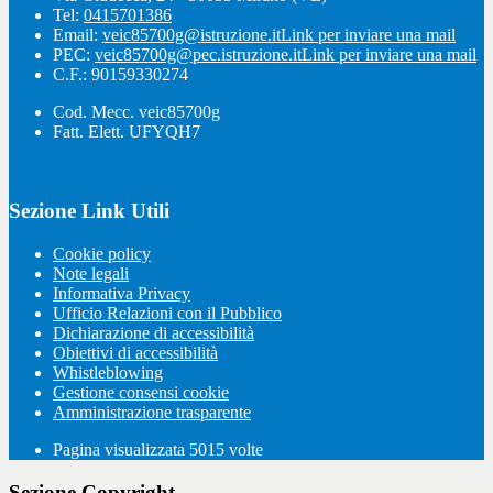
Tel:
0415701386
Email:
veic85700g@istruzione.it
Link per inviare una mail
PEC:
veic85700g@pec.istruzione.it
Link per inviare una mail
C.F.: 90159330274
Cod. Mecc. veic85700g
Fatt. Elett. UFYQH7
Sezione Link Utili
Cookie policy
Note legali
Informativa Privacy
Ufficio Relazioni con il Pubblico
Dichiarazione di accessibilità
Obiettivi di accessibilità
Whistleblowing
Gestione consensi cookie
Amministrazione trasparente
Pagina visualizzata
5015
volte
Sezione Copyright