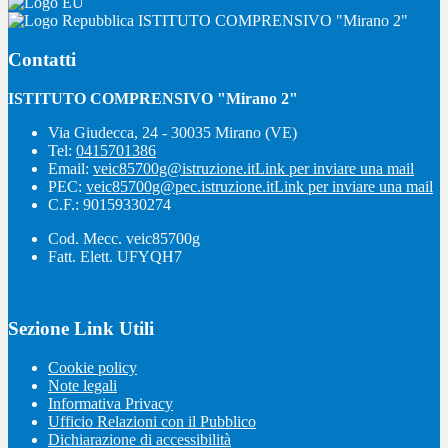
ISTITUTO COMPRENSIVO "Mirano 2"
Contatti
ISTITUTO COMPRENSIVO "Mirano 2"
Via Giudecca, 24 - 30035 Mirano (VE)
Tel:
0415701386
Email:
veic85700g@istruzione.it
Link per inviare una mail
PEC:
veic85700g@pec.istruzione.it
Link per inviare una mail
C.F.: 90159330274
Cod. Mecc. veic85700g
Fatt. Elett. UFYQH7
Sezione Link Utili
Cookie policy
Note legali
Informativa Privacy
Ufficio Relazioni con il Pubblico
Dichiarazione di accessibilità