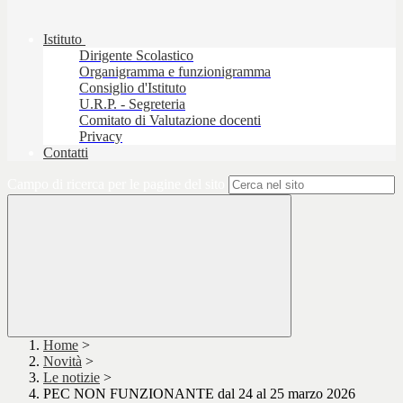
Istituto
Dirigente Scolastico
Organigramma e funzionigramma
Consiglio d'Istituto
U.R.P. - Segreteria
Comitato di Valutazione docenti
Privacy
Contatti
Campo di ricerca per le pagine del sito
Home
>
Novità
>
Le notizie
>
PEC NON FUNZIONANTE dal 24 al 25 marzo 2026