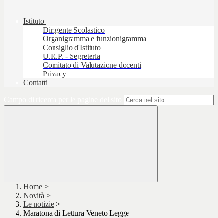
Istituto
Dirigente Scolastico
Organigramma e funzionigramma
Consiglio d'Istituto
U.R.P. - Segreteria
Comitato di Valutazione docenti
Privacy
Contatti
Campo di ricerca per le pagine del sito
Home
>
Novità
>
Le notizie
>
Maratona di Lettura Veneto Legge