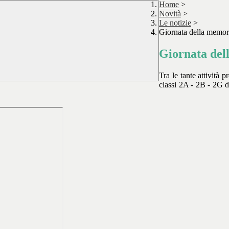
Home
>
Novità
>
Le notizie
>
Giornata della memor
Giornata del
Tra le tante attività p
classi 2A - 2B - 2G 