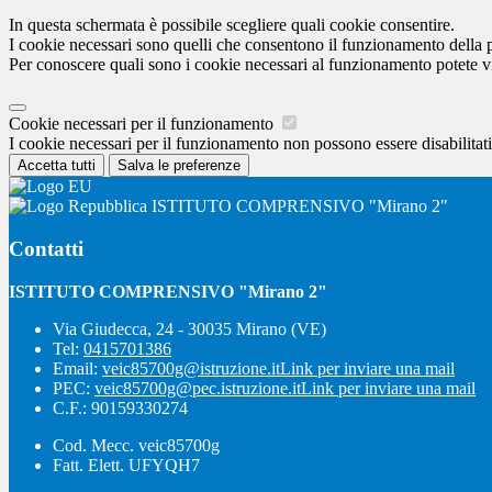
In questa schermata è possibile scegliere quali cookie consentire.
I cookie necessari sono quelli che consentono il funzionamento della pi
Per conoscere quali sono i cookie necessari al funzionamento potete v
Cookie necessari per il funzionamento
I cookie necessari per il funzionamento non possono essere disabilitati.
Accetta tutti
Salva le preferenze
ISTITUTO COMPRENSIVO "Mirano 2"
Contatti
ISTITUTO COMPRENSIVO "Mirano 2"
Via Giudecca, 24 - 30035 Mirano (VE)
Tel:
0415701386
Email:
veic85700g@istruzione.it
Link per inviare una mail
PEC:
veic85700g@pec.istruzione.it
Link per inviare una mail
C.F.: 90159330274
Cod. Mecc. veic85700g
Fatt. Elett. UFYQH7