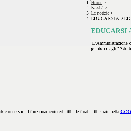
Home
>
Novità
>
Le notizie
>
EDUCARSI AD E
EDUCARSI 
L’Amministrazione com
genitori e agli “Adult
kie necessari al funzionamento ed utili alle finalità illustrate nella
COO