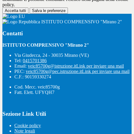
policy.
Accetta tutti
Salva le preferenze
ISTITUTO COMPRENSIVO "Mirano 2"
Contatti
ISTITUTO COMPRENSIVO "Mirano 2"
Via Giudecca, 24 - 30035 Mirano (VE)
Tel:
0415701386
Email:
veic85700g@istruzione.it
Link per inviare una mail
PEC:
veic85700g@pec.istruzione.it
Link per inviare una mail
C.F.: 90159330274
Cod. Mecc. veic85700g
Fatt. Elett. UFYQH7
Sezione Link Utili
Cookie policy
Note legali