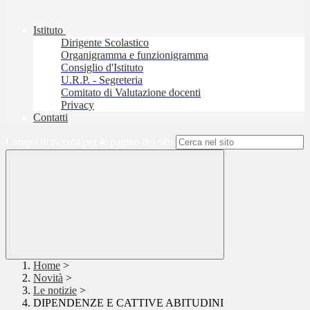
Istituto
Dirigente Scolastico
Organigramma e funzionigramma
Consiglio d'Istituto
U.R.P. - Segreteria
Comitato di Valutazione docenti
Privacy
Contatti
Campo di ricerca per le pagine del sito
Home
>
Novità
>
Le notizie
>
DIPENDENZE E CATTIVE ABITUDINI