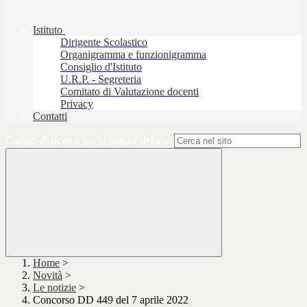
Istituto
Dirigente Scolastico
Organigramma e funzionigramma
Consiglio d'Istituto
U.R.P. - Segreteria
Comitato di Valutazione docenti
Privacy
Contatti
Campo di ricerca per le pagine del sito
Home
>
Novità
>
Le notizie
>
Concorso DD 449 del 7 aprile 2022