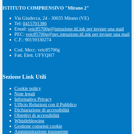
ISTITUTO COMPRENSIVO "Mirano 2"
Via Giudecca, 24 - 30035 Mirano (VE)
Tel:
0415701386
Email:
veic85700g@istruzione.it
Link per inviare una mail
PEC:
veic85700g@pec.istruzione.it
Link per inviare una mail
C.F.: 90159330274
Cod. Mecc. veic85700g
Fatt. Elett. UFYQH7
Sezione Link Utili
Cookie policy
Note legali
Informativa Privacy
Ufficio Relazioni con il Pubblico
Dichiarazione di accessibilità
Obiettivi di accessibilità
Whistleblowing
Gestione consensi cookie
Amministrazione trasparente