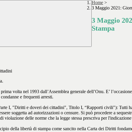
Home
>
3 Maggio 2021: Giorn
3 Maggio 202
Stampa
ttadini
a.
prima volta nel 1993 dall’Assemblea generale dell’Onu. E’ l’occasione per
, condanne e frequenti arresti.
Parte I, "Diritti e doveri dei cittadini", Titolo I, “Rapporti civili"): Tutt
ssere soggetta ad autorizzazioni o censure. Si può procedere a sequestro s
 di violazione delle norme che la legge stessa prescriva per l'indicazione
ipio della libertà di stampa come sancito nella Carta dei Diritti fondame