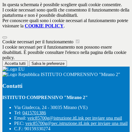
In questa schermata è possibile scegliere quali cookie consentire.
I cookie necessari sono quelli che consentono il funzionamento della
piattaforma e non è possibile disabilitarli.
Per conoscere quali sono i cookie necessari al funzionamento potete
visionare la
COOKIE POLICY
.
Cookie necessari per il funzionamento
I cookie necessari per il funzionamento non possono essere
disabilitati. È possibile consultare l'elenco nella pagina della cookie
policy.
Accetta tutti
Salva le preferenze
ISTITUTO COMPRENSIVO "Mirano 2"
Contatti
ISTITUTO COMPRENSIVO "Mirano 2"
Via Giudecca, 24 - 30035 Mirano (VE)
Tel:
0415701386
Email:
veic85700g@istruzione.it
Link per inviare una mail
PEC:
veic85700g@pec.istruzione.it
Link per inviare una mail
C.F.: 90159330274