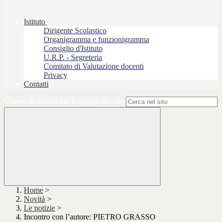
Istituto
Dirigente Scolastico
Organigramma e funzionigramma
Consiglio d'Istituto
U.R.P. - Segreteria
Comitato di Valutazione docenti
Privacy
Contatti
Campo di ricerca per le pagine del sito
Home
>
Novità
>
Le notizie
>
Incontro con l’autore: PIETRO GRASSO