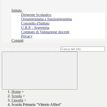
Istituto
Dirigente Scolastico
Organigramma e funzionigramma
Consiglio d'Istituto
U.R.P. - Segreteria
Comitato di Valutazione docenti
Privacy
Contatti
Campo di ricerca per le pagine del sito
Home
>
Scuola
>
I luoghi
>
Scuola Primaria "Vittorio Alfieri"