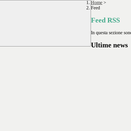
Home
>
Feed
Feed RSS
In questa sezione sono
Ultime news