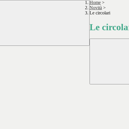
Home
>
Novità
>
Le circolari
Le circola