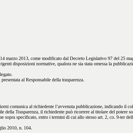
el 14 marzo 2013, come modificato dal Decreto Legislativo 97 del 25 mag
igenti disposizioni normative, qualora ne sia stata omessa la pubblicazio
legato.
a presentata al Responsabile della trasparenza.
 giorni comunica al richiedente l’avvenuta pubblicazione, indicando il co
 della Trasparenza, il richiedente può ricorrere al titolare del potere sos
opra specificato, entro i termini di cui allo stesso art. 2, co. 9-ter de
glio 2010, n. 104.